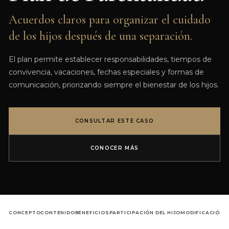
Acuerdos claros para organizar el cuidado
de los hijos después de una separación.
El plan permite establecer responsabilidades, tiempos de
convivencia, vacaciones, fechas especiales y formas de
comunicación, priorizando siempre el bienestar de los hijos.
CONSULTAR ESTE CASO
CONOCER MÁS
CONCEPTO
CONTENIDO
BENEFICIOS
PARTICIPACIÓN DEL HIJO
MODIFICACIÓN
F