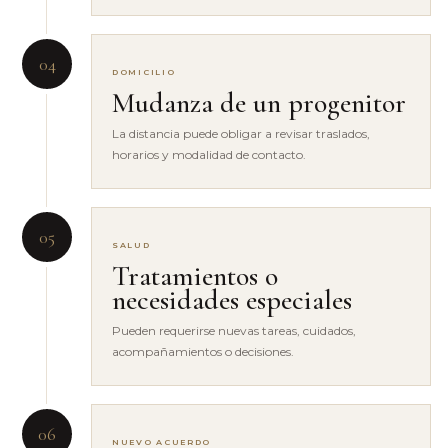
04
DOMICILIO
Mudanza de un progenitor
La distancia puede obligar a revisar traslados,
horarios y modalidad de contacto.
05
SALUD
Tratamientos o
necesidades especiales
Pueden requerirse nuevas tareas, cuidados,
acompañamientos o decisiones.
06
NUEVO ACUERDO