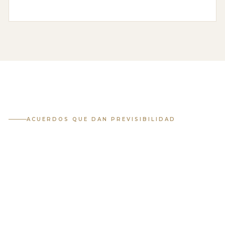
ACUERDOS QUE DAN PREVISIBILIDAD
Un plan claro protege a
los hijos y reduce
conflictos
La organización anticipada permite que los adultos sepan
qué responsabilidades deben cumplir y que los hijos